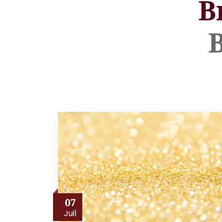
B
B
07
Juil