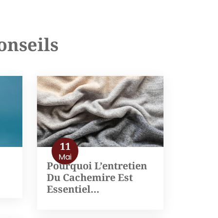
onseils
11
Mai
Pourquoi L’entretien
Du Cachemire Est
Essentiel…