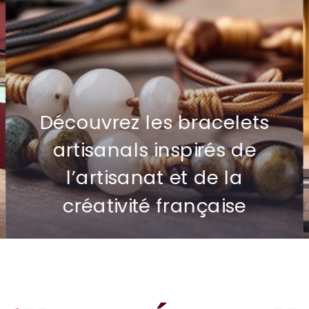
Découvrez la bijouterie ABC
Gold à Avignon : un écrin
de créations artistiques
uniques